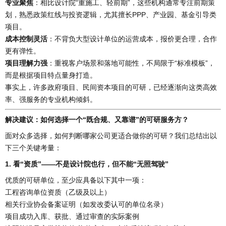
专业聚焦
：相比设计院“重施工、轻前期”，这些机构通常专注前期策
划，熟悉政策红线与投资逻辑，尤其擅长PPP、产业园、基金引导类
项目。
成本控制灵活
：不背负大型设计单位的运营成本，报价更合理，合作
更有弹性。
项目理解力强
：重视客户场景和落地可能性，不局限于“标准模板”，
而是根据项目特点量身打造。
事实上，许多政府项目、民间资本项目的可研，已经逐渐向这类高效
率、强服务的专业机构倾斜。
解决建议：如何选择一个“既合规、又靠谱”的可研服务方？
面对众多选择，如何判断哪家公司更适合做你的可研？我们总结出以
下三个关键考量：
1. 看“资质”——不是设计院也行，但不能“无照驾驶”
优质的可研单位，至少应具备以下其中一项：
工程咨询单位资质（乙级及以上）
相关行业协会备案证明（如发改委认可的单位名录）
项目成功入库、获批、通过审查的实际案例