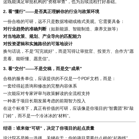
这既能满足审批机构的“资格审查”，也为后续流程打好基础。
2. 看“懂行”——是否真正理解你的行业与政策环境
一份合格的可研，远不只是数据堆砌或格式美观。它需要具备：
对行业趋势的准确判断
（如新能源、智能制造、康养文旅等）
对当地政策、规划、产业导向的匹配能力
对投资逻辑和实施路径的可落地设计
换句话说，不是“写完就好”，而是写得让审批官、投资方、合作方“愿
意看、能听懂、愿意信”。
3. 看“交付”——不是交稿，而是交“成果”
合格的服务单位，应该提供的不仅是一个PDF文档，而是：
一套经得起质询和修改的完整内容体系
一次能应对专家评审与政策解读的全流程支持
一种基于项目长期发展考虑的前期智力投入
在这个标准下，真正有价值的可研，应该像是你项目的“智囊团”和“敲
门砖”，而不是一个冷冰冰的“材料”。
结语：谁来做“可研”，决定了你项目的起点质量
设计院不是唯一选择，关键在于：你的项目需要什么样的“起跑线”。