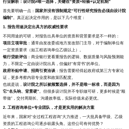
行业解析：设计院≠唯一选择，关键在“资质+经验+认定机制”
首先要明确一点：
国家并没有强制规定“可行性研究报告必须由设计院
编制”
。真正起决定作用的，是以下几个维度：
1. 报告用途决定出具方的权威性要求
不同用途的可研，对报告出具单位的资质和背景要求是不一样的：
项目立项审批
：通常由发改委或地方发改部门主导，对于编制单位有
一定资质要求（如工程咨询单位乙级以上）。
银行贷款评估
：商业银行更看重报告的逻辑、数据质量与风险预测能
力，不限定一定由设计院出具，但偏好“有背书”的单位。
政府补贴申请、招商引资洽谈
：报告需要经得起政府或第三方专家论
证，更多考察内容专业度和政策匹配度。
也就是说，
设计院之所以被频繁选择，并不是唯一标准，而是因为
它“名头响、背景硬”
。但很多设计院并不专职做可研，更多时候是“顺
带做”，交付周期长、沟通效率低，实际价值未必更优。
2. 工程咨询单位+专业团队，才是更实用的解决方案
近年来，国家对“全过程工程咨询”大力推进，一大批具备甲级、乙级
资质的工程咨询公司逐步崭露头角。这些公司有何优势？