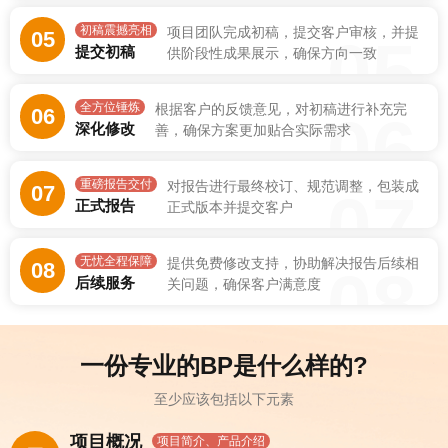
初稿震撼亮相
项目团队完成初稿，提交客户审核，并提
05
05
提交初稿
供阶段性成果展示，确保方向一致
全方位锤炼
根据客户的反馈意见，对初稿进行补充完
06
06
深化修改
善，确保方案更加贴合实际需求
重磅报告交付
对报告进行最终校订、规范调整，包装成
07
07
正式报告
正式版本并提交客户
无忧全程保障
提供免费修改支持，协助解决报告后续相
08
08
后续服务
关问题，确保客户满意度
一份专业的BP是什么样的?
至少应该包括以下元素
项目概况
项目简介、产品介绍