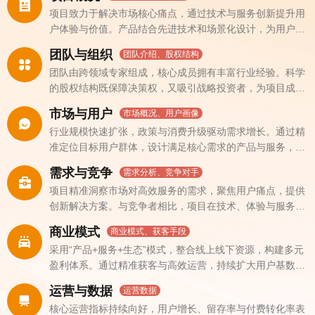
项目致力于解决市场核心痛点，通过技术与服务创新提升用
户体验与价值。产品结合先进技术和场景化设计，为用户提
供高效、便捷的解决方案，构筑差异化竞争优势
团队与组织
团队介绍、股权结构
团队由跨领域专家组成，核心成员拥有丰富行业经验。科学
的股权结构既保障决策权，又吸引战略投资者，为项目成长
提供资源与支持
市场与用户
市场概况、用户画像
行业规模快速扩张，政策与消费升级驱动需求增长。通过精
准定位目标用户群体，设计满足核心需求的产品与服务，提
升用户体验与市场渗透力
需求与竞争
需求分析、竞争对手
项目精准洞察市场对高效服务的需求，聚焦用户痛点，提供
创新解决方案。与竞争者相比，项目在技术、体验与服务模
式上优势显著，构筑深厚壁垒
商业模式
商业模式、获客手段
采用“产品+服务+生态”模式，整合线上线下资源，构建多元
盈利体系。通过精准获客与高效运营，持续扩大用户基数与
业务规模，实现长期增长
运营与数据
运营数据
核心运营指标持续向好，用户增长、留存率与付费转化率表