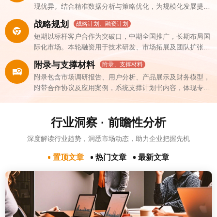
现优异。结合精准数据分析与策略优化，为规模化发展提供
有力支撑
战略规划
战略计划、融资计划
短期以标杆客户合作为突破口，中期全国推广，长期布局国
际化市场。本轮融资用于技术研发、市场拓展及团队扩张，
具备显著回报潜力
附录与支撑材料
附录、支撑材料
附录包含市场调研报告、用户分析、产品展示及财务模型，
附带合作协议及应用案例，系统支撑计划书内容，体现专业
性与发展潜力
行业洞察 · 前瞻性分析
深度解读行业趋势，洞悉市场动态，助力企业把握先机
置顶文章
热门文章
最新文章