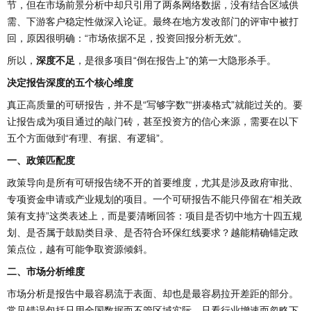
节，但在市场前景分析中却只引用了两条网络数据，没有结合区域供
需、下游客户稳定性做深入论证。最终在地方发改部门的评审中被打
回，原因很明确：“市场依据不足，投资回报分析无效”。
所以，
深度不足
，是很多项目“倒在报告上”的第一大隐形杀手。
决定报告深度的五个核心维度
真正高质量的可研报告，并不是“写够字数”“拼凑格式”就能过关的。要
让报告成为项目通过的敲门砖，甚至投资方的信心来源，需要在以下
五个方面做到“有理、有据、有逻辑”。
一、政策匹配度
政策导向是所有可研报告绕不开的首要维度，尤其是涉及政府审批、
专项资金申请或产业规划的项目。一个可研报告不能只停留在“相关政
策有支持”这类表述上，而是要清晰回答：项目是否切中地方十四五规
划、是否属于鼓励类目录、是否符合环保红线要求？越能精确锚定政
策点位，越有可能争取资源倾斜。
二、市场分析维度
市场分析是报告中最容易流于表面、却也是最容易拉开差距的部分。
常见错误包括只用全国数据而不管区域实际、只看行业增速而忽略下