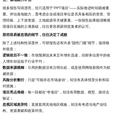
很多报告写得漂亮，但只适用于“PPT项目”——实际推进时却困难重
重。评估落地能力，需考虑企业或项目单位是否具备相应的资质、管
理经验、上下游资源、土地能源等关键要素。一份报告如果能清晰展
现项目实施的土壤基础，往往更容易获得批复者的认可。
那些容易被忽视的细节，往往决定了成败
除了上述结构性深度外，可研报告还有许多“隐性门槛”细节，值得格
外留意：
逻辑前后不一致
：市场预测说未来五年增长迅速，但财务估算中的收
入增长却远低于行业平均；
数据来源模糊
：引用的数据没有注明出处，或是使用网络新闻作为权
威依据；
风险分析敷衍
：只提“可能存在市场波动”，却没有具体情景分析和应
对措施；
项目亮点堆砌
：每一段都在“夸项目”，却没有用数据、模型、路径去
验证；
忽视区域差异性
：直接套用其他地区模板，却没有考虑当地产业结
构、资源禀赋和政策环境。