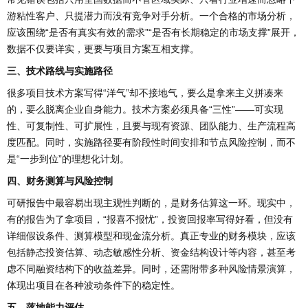
游粘性客户、只提潜力而没有竞争对手分析。一个合格的市场分析，
应该围绕“是否有真实有效的需求”“是否有长期稳定的市场支撑”展开，
数据不仅要详实，更要与项目方案互相支撑。
三、技术路线与实施路径
很多项目技术方案写得“洋气”却不接地气，要么是拿来主义拼凑来
的，要么脱离企业自身能力。技术方案必须具备“三性”——可实现
性、可复制性、可扩展性，且要与现有资源、团队能力、生产流程高
度匹配。同时，实施路径要有阶段性时间安排和节点风险控制，而不
是“一步到位”的理想化计划。
四、财务测算与风险控制
可研报告中最容易出现主观性判断的，是财务估算这一环。现实中，
有的报告为了拿项目，“报喜不报忧”，投资回报率写得好看，但没有
详细假设条件、测算模型和现金流分析。真正专业的财务模块，应该
包括静态投资估算、动态敏感性分析、资金结构设计等内容，甚至考
虑不同融资结构下的收益差异。同时，还需附带多种风险情景演算，
体现出项目在各种波动条件下的稳定性。
五、落地能力评估