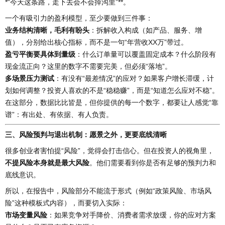
*“今天这条路，走下去会不会掉沟里”**。
一个有吸引力的盈利模型，至少要做到三件事：
业务结构清晰，毛利有盼头
：拆解收入构成（如产品、服务、增
值），分别给出核心指标，而不是一句“年营收XX万”带过。
盈亏平衡要具体到量级
：什么订单量可以覆盖固定成本？什么阶段有
现金流正向？这里的数字不需要完美，但必须“落地”。
多场景压力测试
：有没有“最差情况”的应对？如果客户增长滞缓，计
划如何调整？投资人喜欢的不是“稳稳赚”，而是“知道怎么应对不稳”。
在这部分，数据比比皆是，但你提供的每一个数字，都要让人感觉“靠
谱”：有出处、有依据、有人负责。
三、风险预判与退出机制：愿景之外，更要底线清晰
很多创业者害怕提“风险”，觉得会打击信心。但在投资人的视角里，
不提风险本身就是最大风险
。他们需要看到你是否有足够的预判力和
底线意识。
所以，在报告中，风险部分不能流于形式（例如“政策风险、市场风
险”这种模板式内容），而要切入实际：
市场变量风险
：如果竞争对手降价、消费者需求放缓，你的应对方案