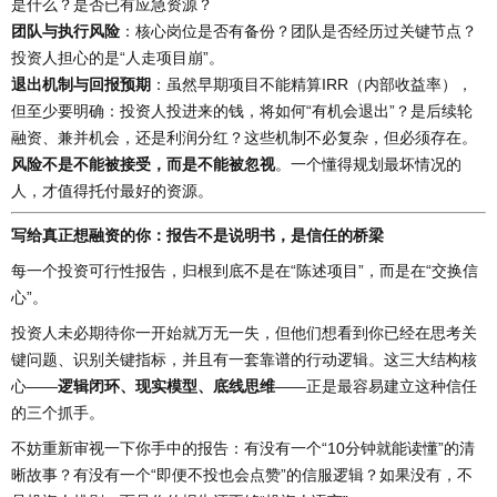
是什么？是否已有应急资源？
团队与执行风险
：核心岗位是否有备份？团队是否经历过关键节点？
投资人担心的是“人走项目崩”。
退出机制与回报预期
：虽然早期项目不能精算IRR（内部收益率），
但至少要明确：投资人投进来的钱，将如何“有机会退出”？是后续轮
融资、兼并机会，还是利润分红？这些机制不必复杂，但必须存在。
风险不是不能被接受，而是不能被忽视
。一个懂得规划最坏情况的
人，才值得托付最好的资源。
写给真正想融资的你：报告不是说明书，是信任的桥梁
每一个投资可行性报告，归根到底不是在“陈述项目”，而是在“交换信
心”。
投资人未必期待你一开始就万无一失，但他们想看到你已经在思考关
键问题、识别关键指标，并且有一套靠谱的行动逻辑。这三大结构核
心——
逻辑闭环、现实模型、底线思维
——正是最容易建立这种信任
的三个抓手。
不妨重新审视一下你手中的报告：有没有一个“10分钟就能读懂”的清
晰故事？有没有一个“即便不投也会点赞”的信服逻辑？如果没有，不