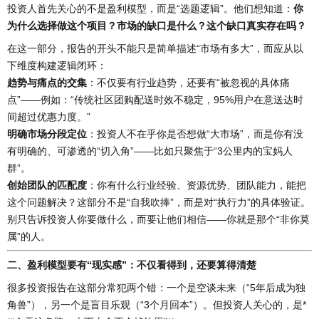
投资人首先关心的不是盈利模型，而是“选题逻辑”。他们想知道：
你
为什么选择做这个项目？市场的缺口是什么？这个缺口真实存在吗？
在这一部分，报告的开头不能只是简单描述“市场有多大”，而应从以
下维度构建逻辑闭环：
趋势与痛点的交集
：不仅要有行业趋势，还要有“被忽视的具体痛
点”——例如：“传统社区团购配送时效不稳定，95%用户在意送达时
间超过优惠力度。”
明确市场分段定位
：投资人不在乎你是否想做“大市场”，而是你有没
有明确的、可渗透的“切入角”——比如只聚焦于“3公里内的宝妈人
群”。
创始团队的匹配度
：你有什么行业经验、资源优势、团队能力，能把
这个问题解决？这部分不是“自我吹捧”，而是对“执行力”的具体验证。
别只告诉投资人你要做什么，而要让他们相信——你就是那个“非你莫
属”的人。
二、盈利模型要有“现实感”：不仅看得到，还要算得清楚
很多投资报告在这部分常犯两个错：一个是空谈未来（“5年后成为独
角兽”），另一个是盲目乐观（“3个月回本”）。但投资人关心的，是*