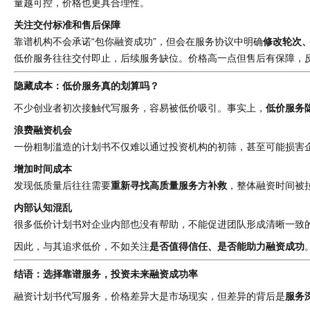
量越可控，价格也更具合理性。
关注交付标准和售后保障
靠谱机构不会承诺“包你融资成功”，但会在服务协议中明确
修改轮次
低价服务往往交付即止，后续服务缺位。价格高一点但售后有保障，
隐藏成本：低价服务真的划算吗？
不少创业者初次接触代写服务，容易被低价吸引。事实上，
低价服务
浪费融资机会
一份粗制滥造的计划书不仅难以通过投资机构的初筛，甚至可能损害
增加时间成本
发现低质量后往往需要
重新寻找高质量服务方补救
，整体融资时间被
内部认知混乱
很多低价计划书对企业内部也没有帮助，不能促进团队形成清晰一致
因此，与其追求低价，不如关注
是否值得信任、是否能助力融资成功
结语：选择靠谱服务，投资未来融资成功率
融资计划书代写服务，价格差异大是市场现实，但差异的背后是
服务