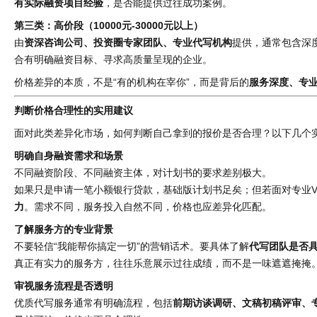
有实际融资项目经验
，是否能提供过往成功案例。
第三类：高价段（10000元-30000元以上）
由
资深咨询公司、投资圈专家团队、专业代写机构
提供，通常包含深
合有明确融资目标、寻求高质量呈现的企业。
价格差异的本质，不是“有的机构在宰你”，而是背后的
服务深度、专
判断价格合理性的实用建议
面对此类差异化市场，如何判断自己拿到的报价是否合理？以下几个
明确自身融资需求和场景
不同融资阶段、不同融资主体，对计划书的要求差别极大。
如果只是申请一笔小额银行贷款，基础版计划书足矣；但若面对专业V
力
。需求不同，服务投入自然不同，价格也应差异化匹配。
了解服务方的专业背景
不要轻信“我能帮你搞定一切”的营销话术。要具体了解
代写团队是否
真正有实力的服务方，往往乐意展示过往成绩，而不是一味遮遮掩掩
审视服务流程是否透明
优质代写服务通常有明确流程，包括
前期访谈调研、文稿初稿评审、