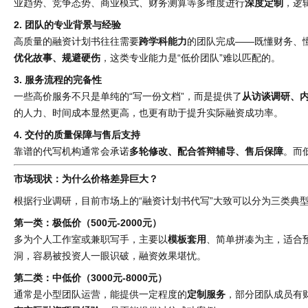
业趋势、竞争态势、商业模式、财务测算等多维度进行
深度定制
，逻
2. 团队的专业背景与经验
高质量的融资计划书往往需要
跨学科能力
的团队完成——既懂财务、
优化故事、规避硬伤
，这类专业能力是“低价团队”难以匹配的。
3. 服务流程的完备性
一些高价服务不只是单纯的“写一份文档”，而是提供了
从访谈调研、
的人力、时间成本显然更高，也更有助于提升实际融资成功率。
4. 交付的质量保障与售后支持
靠谱的代写机构通常会承诺
多轮修改、配合答辩辅导、售后保障
。而
市场现状：为什么价格差异巨大？
根据行业调研，目前市场上的“融资计划书代写”大致可以分为三类典
第一类：极低价（500元-2000元）
多为个人工作室或兼职写手，主要以
模板套用
、简单拼凑为主，适合
洞，容易被投资人一眼识破，融资效果堪忧。
第二类：中低价（3000元-8000元）
通常是小型团队运营，能提供一定程度的
定制服务
，部分团队成员有