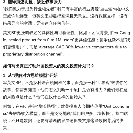
3. 翻译痕迹明显，缺乏叙事张力
“我们致力于成为行业领先者”“我们有丰富的行业资源”这些语句在中文
里或许能接受，但英文里却显得空洞且无意义。没有数据支撑、没有
结果导向的空话，无法建立任何信任。
英文BP更强调叙述的具体性与可验证性，比如：团队背景用“ex-Goog
le, scaled product from 0 to 1M users”更具信任感；竞争优势不是“我
们更懂用户”，而是“average CAC 30% lower vs competitors due to
proprietary distribution channel”。
如何写出真正打动外国投资人的英文投资计划书？
1. 从“理解对方思维模型”开始
写英文BP，不是换种语言说同样的事，而是换一种“世界观”来讲你的
故事。你需要知道：他们怎么判断一个项目是否有潜力？他们最在意
的风险点是什么？他们在找什么样的创始人？
例如，在Pitch中讲“增长路径”，欧美投资人会期待你用“Unit Economi
cs”去解释收入模型，而不是泛泛地说“我们用户多、增长快”。换句话
说，不只是数据，还要有清晰的底层逻辑去支撑这些数据背后的决
策。