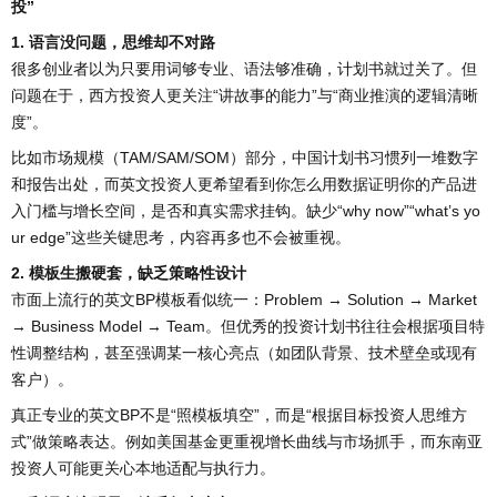
投”
1. 语言没问题，思维却不对路
很多创业者以为只要用词够专业、语法够准确，计划书就过关了。但
问题在于，西方投资人更关注“讲故事的能力”与“商业推演的逻辑清晰
度”。
比如市场规模（TAM/SAM/SOM）部分，中国计划书习惯列一堆数字
和报告出处，而英文投资人更希望看到你怎么用数据证明你的产品进
入门槛与增长空间，是否和真实需求挂钩。缺少“why now”“what’s yo
ur edge”这些关键思考，内容再多也不会被重视。
2. 模板生搬硬套，缺乏策略性设计
市面上流行的英文BP模板看似统一：Problem → Solution → Market
→ Business Model → Team。但优秀的投资计划书往往会根据项目特
性调整结构，甚至强调某一核心亮点（如团队背景、技术壁垒或现有
客户）。
真正专业的英文BP不是“照模板填空”，而是“根据目标投资人思维方
式”做策略表达。例如美国基金更重视增长曲线与市场抓手，而东南亚
投资人可能更关心本地适配与执行力。