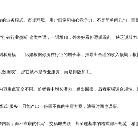
你的业务模式、市场环境、用户画像和核心竞争力。不是简单问几句，而
”“打破行业垄断”这类空话，一通堆砌，外表好看但逻辑混乱、缺乏说服力
预测和建模——比如根据你所在行业的增长率，推导出合理的收入预期；根
供数据表”，那它就不是专业服务，而是排版加工。
和内容重点完全不同。前者看中增长潜力、退出回报，后者更强调合规性、
线式”服务，只能产出一份四不像的中庸方案，浪费时间也误事。
磨内容；而不靠谱的代写，交稿即失联，甚至连基本的格式都不规范，稍