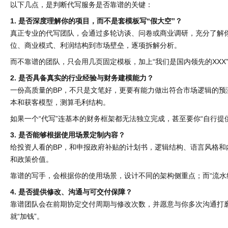
以下几点，是判断代写服务是否靠谱的关键：
1. 是否深度理解你的项目，而不是套模板写“假大空”？
真正专业的代写团队，会通过多轮访谈、问卷或商业调研，充分了解
位、商业模式、利润结构到市场壁垒，逐项拆解分析。
而不靠谱的团队，只会用几页固定模板，加上“我们是国内领先的XXX
2. 是否具备真实的行业经验与财务建模能力？
一份高质量的BP，不只是文笔好，更要有能力做出符合市场逻辑的
本和获客模型，测算毛利结构。
如果一个“代写”连基本的财务框架都无法独立完成，甚至要你“自行提
3. 是否能够根据使用场景定制内容？
给投资人看的BP，和申报政府补贴的计划书，逻辑结构、语言风格
和政策价值。
靠谱的写手，会根据你的使用场景，设计不同的架构侧重点；而“流水
4. 是否提供修改、沟通与可交付保障？
靠谱团队会在前期协定交付周期与修改次数，并愿意与你多次沟通打
就“加钱”。