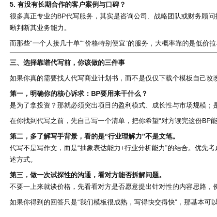
5. 有没有长期合作的客户案例与口碑？
很多真正专业的BP代写服务，其实是咨询公司、战略团队或财务顾
晰判断其业务能力。
而那些“一个人接几十单”“价格特别便宜”的服务，大概率靠的是低价
三、选择靠谱代写前，你该做的三件事
如果你真的需要找人代写商业计划书，而不是仅仅下载个模板自己改
第一，明确你的核心诉求：BP要用来干什么？
是为了拿投资？那就必须突出项目的盈利模式、成长性与市场规模；
在你找到代写之前，先自己写一个清单，把你希望“对方读完这份BP
第二，多了解写手背景，看的是“行业理解力”不是文笔。
代写不是写作文，而是“抽象表达能力+行业分析能力”的结合。优先
述方式。
第三，做一次试探性的沟通，看对方能否拆解问题。
不要一上来就谈价格，先看看对方是否愿意提出针对性的内容思路，
如果你得到的回答只是“我们模板很成熟，写得快交得快”，那基本可