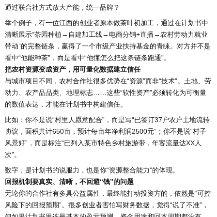
通过联合社方式放大产能，统一品牌？
举个例子，有一位江西的创业者原本做茶叶初加工，通过在计划书中
清晰展示“茶园种植→自建加工线→电商分销+直播→农村劳动力就业
带动”的完整链条，赢得了一个市级产业扶持基金的青睐。对方并不是
看中“他能种茶”，而是看中“他懂怎么把这条链条跑通”。
把农村资源变成资产，用可量化数据建立信任
与城市项目不同，农村合作社很多优势在“资源”而非“技术”。土地、劳
动力、农产品品类、地理标志……这些“软性资产”必须转化为可衡量
的数值表达，才能在计划书中构建信任。
比如：你不是说“村里人愿意配合”，而是写“已签订37户农户土地流转
协议，面积共计650亩，预计每亩年净利润2500元”；你不是说“村子
风景好”，而是标注“已列入某市特色乡村旅游带，年客流量达XX人
次”。
数字，是计划书的说服力，也是你“资源整合能力”的体现。
回报机制要真实、清晰，不回避“钱”的问题
无论你的合作社有多具公益属性，最终能打动投资方的，依然是“可控
风险下的回报预期”。很多创业者害怕写财务数据，觉得“说了不准”，
但如果计划书里连最基本的盈亏预测、资金用途和回本周期都没有，