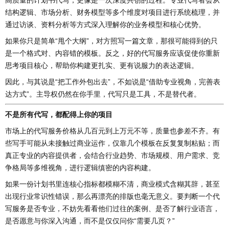
结构逻辑、市场分析、财务模型等多个维度对项目进行系统梳理，并
通过访谈、资料分析等方式深入理解你的业务模型和核心优势。
如果你只是简单“甩个大纲”，对方照写一篇文章，那很可能得到的只
是一个格式对、内容错的模板。反之，好的代写服务应该促使你重新
思考项目核心，帮助你构建更扎实、更有说服力的表达逻辑。
因此，与其说是“把工作外包出去”，不如说是“借助专业视角，完善表
达方式”。主导权仍然在你手里，代写只是工具，不是替代者。
不是所有代写，都配得上你的项目
市场上的代写服务价格从几百元到上万元不等，质量也参差不齐。有
些写手可能从未接触过商业运作，仅靠几个模板在反复复制粘贴；而
真正专业的内容提供者，会结合行业趋势、市场规模、用户需求、竞
争格局等多维视角，进行逻辑缜密的内容构建。
如果一份计划书里连核心指标都模糊不清，商业模式含糊其辞，甚至
出现行业常识性错误，那么再漂亮的排版也毫无意义。要判断一个代
写服务是否专业，不妨先看看他们过往的案例、是否了解行业语言，
是否愿意与你深入沟通，而不是仅仅问你“需要几页？”