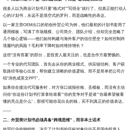
很多人以为商业计划书只要“格式对”“写得全”就行了。但真正能打动人
心的计划书，永远不是填空式的罗列，而是战略性的表达。
以一家主营OEM出口的初创外贸公司为例，他们最初的计划书套用了
通用模板，写满了市场规模、公司简介、团队介绍，但却完全忽略了
几个核心逻辑——他们如何构建与海外客户的信任壁垒？如何控制跨
境履约的风险？毛利率下降时如何维持增长？
这些“没有答案”的部分，是投资人最关注的，也是合作方最警惕的。
一个专业的代写团队，首先会从你的商业模式、供应链结构、客户获
取路径等核心出发，帮你建立清晰的价值逻辑。而不是简单把公司介
绍“润色成英文PPT”。
如果你在接洽代写服务时，对方张口就报价格、丢模板，而没有主动
问你“你这份计划书打算拿给谁看”“你的竞争对手是谁”“你最希望被看
懂的亮点是什么”，那很可能你花出去的钱，买不到真正的价值表达。
——
二、外贸类计划书必须具备“跨境思维”，而非本土话术
外贸行业的独特性，决定了计划书的目标对象往往不是国内投资人，