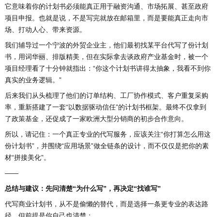
它意味着你的计划书必须能真正用于融资沟通、市场拓展、甚至政府
项目申报。也就是说，不是写完就放在邮箱里，而是要能真正走向市
场、打动人心、带来资源。
我们辅导过一个宁波的外贸企业主，他们最初找某平台代写了份计划
书，用词华丽、排版精美，但在实际拿去谈政府产业基金时，被一个
项目经理看了十分钟就指出：“你这个计划书讲得太抽象，我看不到你
真实的业务逻辑。”
后来我们从头梳理了他们的订单结构、工厂协作模式、客户重复采购
率，重新搭建了一套“以数据驱动信任”的计划书框架。最终不仅拿到
了政策基金，还促成了一家欧洲大型分销商的初步合作意向。
所以，请记住：一个真正专业的代写服务，应该关注“你打算怎么用这
份计划书”，并围绕“应用场景”做全链条的设计，而不仅仅是把你的素
材“拼接美化”。
——
总结与建议：先问清楚“为什么写”，再决定“找谁写”
代写商业计划书，从不是偷懒的替代，而是选择一条更专业的表达路
径。但前提是你自己也清楚：