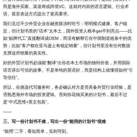
而是海外买家、渠道商或跨境VC。这就对内容的语言逻辑、行业术
语、甚至表达方式提出了更高要求。
我们见过不少外贸企业在融资路演时吃亏：明明模式健康、客户稳
定，但计划书里的“话术”太本土，国外投资人根本get不到亮点——比
如“贴牌代工”直接翻译成OEM，而没有解释它在中国制造链条中的优
势；比如“客户都在亚马逊上有稳定销量”，但计划书里没有任何数据
支撑这些销量的真实性。
好的外贸计划书必须能“翻译”出你在本土市场的独特价值，并用国际
语言讲出可信的故事。不是单纯的英语好，而是结构上就懂得如何“引
导信任”。
所以，在挑选代写服务时，务必确认对方是否具备外贸行业经验，是
否熟悉海外市场的投资逻辑。否则你花钱买来的计划书，最后不过
是“中式思维+英文包装”。
——
三、写一份计划书不难，写出一份“能用的计划书”很难
“能用”二字，看似简单，实则苛刻。